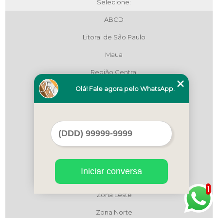
Selecione:
ABCD
Litoral de São Paulo
Maua
Região Central
Olá! Fale agora pelo WhatsApp.
Região Central
Região Central
São Bernardo do Campo
São Paulo
Zona Leste
Iniciar conversa
Zona Leste
1
Zona Leste
Zona Norte