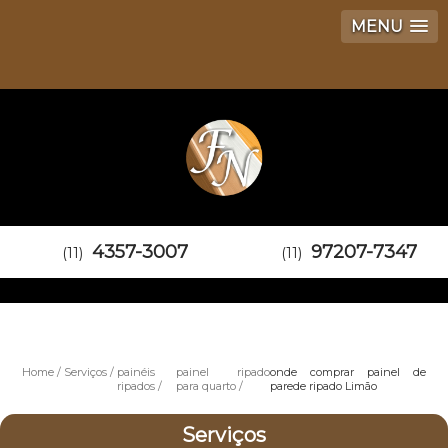
MENU
4357-3007
97207-7347
(11)
(11)
Home
Serviços
painéis
painel ripado
onde comprar painel de
ripados
para quarto
parede ripado Limão
Serviços