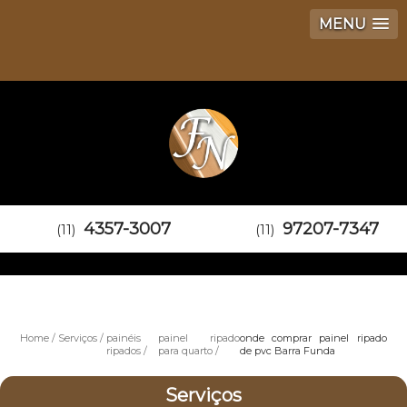
MENU
4357-3007
97207-7347
(11)
(11)
Home
Serviços
painéis
painel ripado
onde comprar painel ripado
ripados
para quarto
de pvc Barra Funda
Serviços