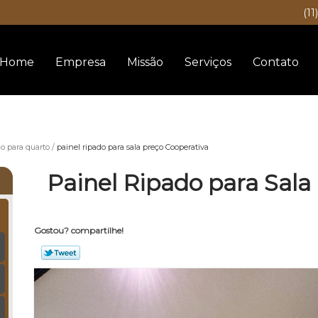
(11
Home
Empresa
Missão
Serviços
Contato
do para quarto
painel ripado para sala preço Cooperativa
Painel Ripado para Sala
Gostou? compartilhe!