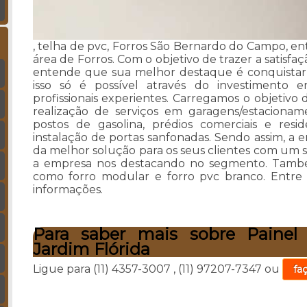
, telha de pvc, Forros São Bernardo do Campo, en
área de Forros. Com o objetivo de trazer a satisfaç
entende que sua melhor destaque é conquistar
isso só é possível através do investimento
profissionais experientes. Carregamos o objetivo
realização de serviços em garagens/estacionam
postos de gasolina, prédios comerciais e resi
instalação de portas sanfonadas. Sendo assim, a
da melhor solução para os seus clientes com um s
a empresa nos destacando no segmento. També
como forro modular e forro pvc branco. Entre
informações.
Para saber mais sobre Painel
Jardim Flórida
Ligue para
(11) 4357-3007
,
(11) 97207-7347
ou
fa