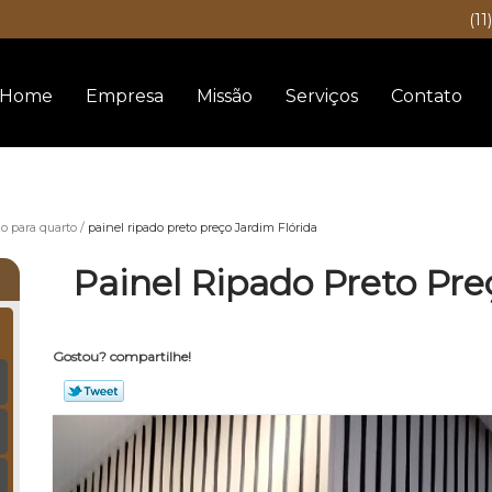
(11
Home
Empresa
Missão
Serviços
Contato
do para quarto
painel ripado preto preço Jardim Flórida
Painel Ripado Preto Pre
Gostou? compartilhe!