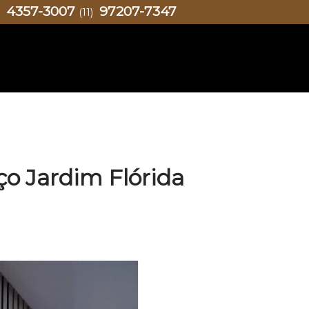
4357-3007
97207-7347
)
(11)
ço Jardim Flórida