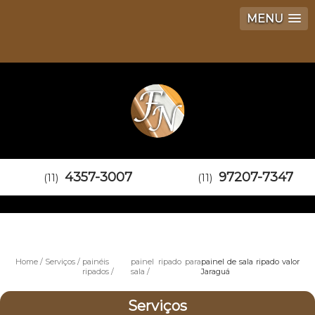
MENU
4357-3007
97207-7347
(11)
(11)
Home
Serviços
painéis
painel ripado para
painel de sala ripado valor
ripados
sala
Jaraguá
Serviços