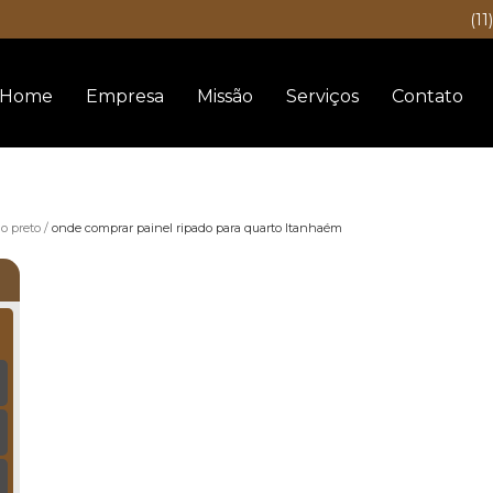
(11
Home
Empresa
Missão
Serviços
Contato
do preto
onde comprar painel ripado para quarto Itanhaém