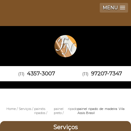
MENU
4357-3007
97207-7347
(11)
(11)
Home
Serviços
painéis
painel ripado
painel ripado de madeira Vila
ripados
preto
Assis Brasil
Serviços