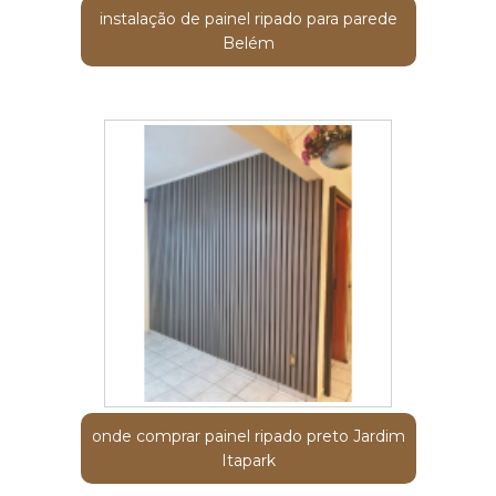
instalação de painel ripado para parede
Belém
onde comprar painel ripado preto Jardim
Itapark