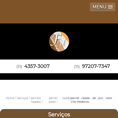
MENU
4357-3007
97207-7347
(11)
(11)
Home
Serviços
painéis
painel ripado
painel ripado de pvc valor
ripados
preto
Vila Medeiros
Serviços