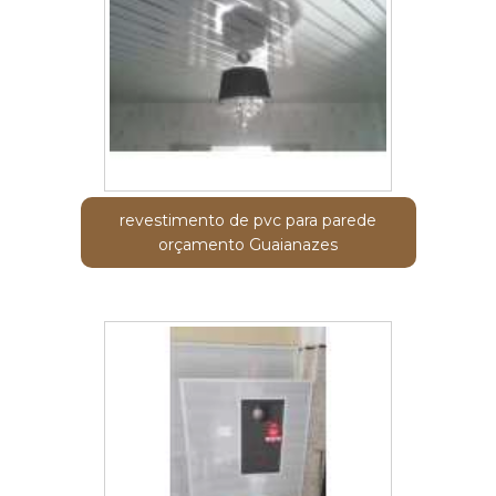
revestimento de pvc para parede
orçamento Guaianazes