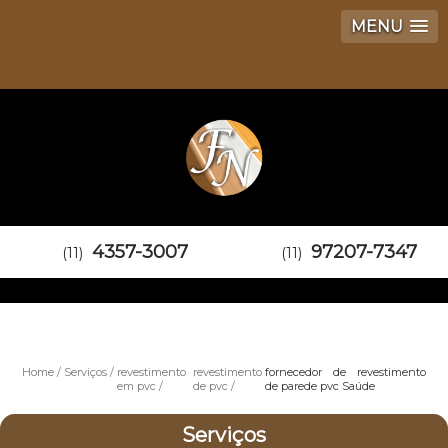
MENU
4357-3007
97207-7347
(11)
(11)
Home
Serviços
revestimento
revestimento
fornecedor de revestimento
em pvc
de pvc
de parede pvc Saúde
Serviços