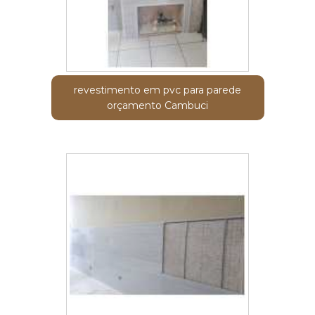
revestimento em pvc para parede
orçamento Cambuci