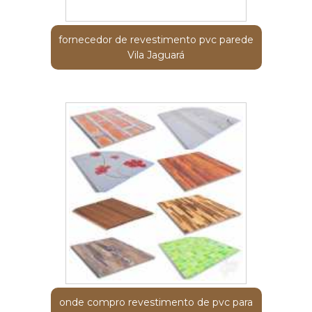
fornecedor de revestimento pvc parede
Vila Jaguará
onde compro revestimento de pvc para