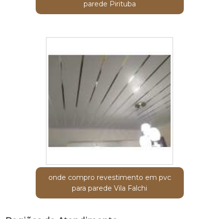
parede Pirituba
onde compro revestimento em pvc
para parede Vila Falchi