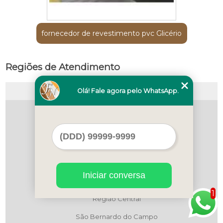
fornecedor de revestimento pvc Glicério
Regiões de Atendimento
Olá! Fale agora pelo WhatsApp.
Selecione:
ABCD
Litoral de São Paulo
Maua
Região Central
Iniciar conversa
Região Central
1
Região Central
São Bernardo do Campo