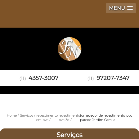
MENU
4357-3007
97207-7347
(11)
(11)
Home
Serviços
revestimento
revestimento
fornecedor de revestimento pvc
em pvc
pvc 3d
parede Jardim Camila
Serviços