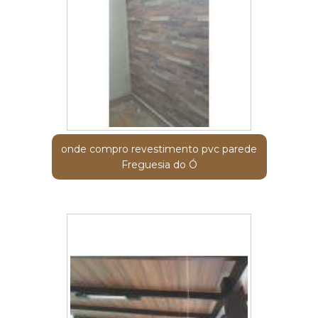
onde compro revestimento pvc parede
Freguesia do Ó