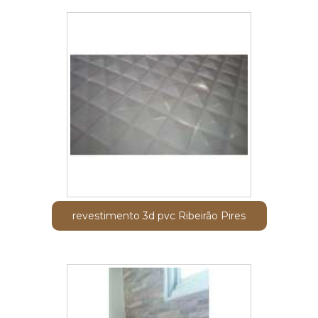
revestimento 3d pvc Ribeirão Pires