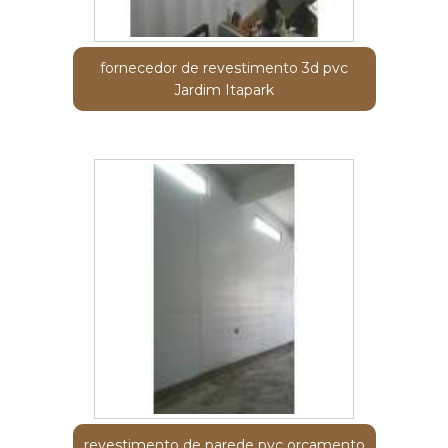
fornecedor de revestimento 3d pvc
Jardim Itapark
revestimento de parede pvc orçamento