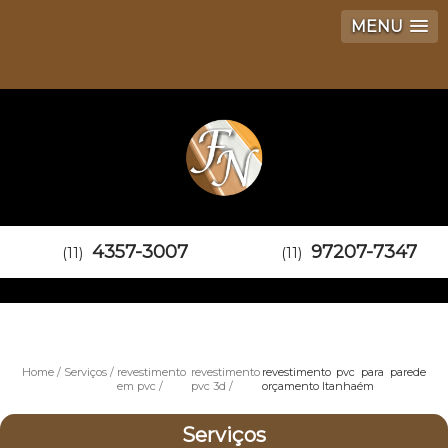
MENU
4357-3007
97207-7347
(11)
(11)
Home
Serviços
revestimento
revestimento
revestimento pvc para parede
em pvc
pvc 3d
orçamento Itanhaém
Serviços