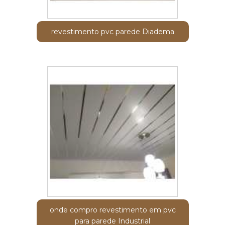
revestimento pvc parede Diadema
onde compro revestimento em pvc
para parede Industrial