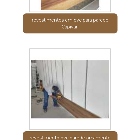
revestimentos em pvc para parede
Capivari
revestimento pvc parede orçamento