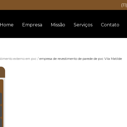
(11
Home
Empresa
Missão
Serviços
Contato
stimento externo em pvc
empresa de revestimento de parede de pvc Vila Matilde