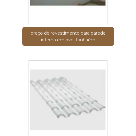
preço de revestimento para parede
interna em pvc Itanhaém