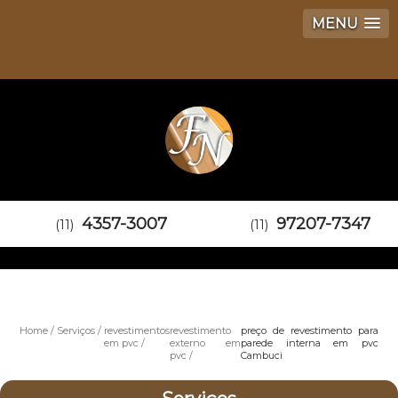
MENU
4357-3007
97207-7347
(11)
(11)
Home
Serviços
revestimentos
revestimento
preço de revestimento para
em pvc
externo em
parede interna em pvc
pvc
Cambuci