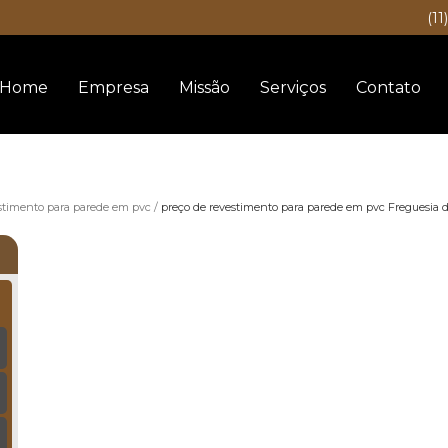
(11
Home
Empresa
Missão
Serviços
Contato
stimento para parede em pvc
preço de revestimento para parede em pvc Freguesia 