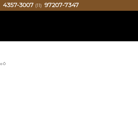
4357-3007
97207-7347
)
(11)
do Ó