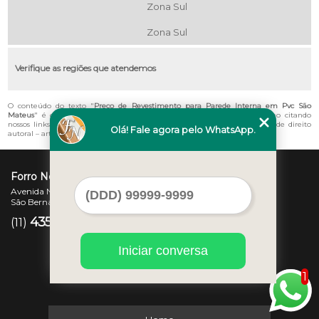
Zona Sul
Zona Sul
Verifique as regiões que atendemos
O conteúdo do texto "
Preço de Revestimento para Parede Interna em Pvc São
Mateus
" é de direito reservado. Sua reprodução, parcial ou total, mesmo citando
nossos links, é proibida sem a autorização do autor. Crime de violação de direito
Olá! Fale agora pelo WhatsApp.
autoral – artigo 184 do Código Penal –
Lei 9610/98 - Lei de direitos autorais
.
Forro Novo
Avenida Newton Monteiro de Andrade, 45 - Centro
São Bernardo do Campo - SP - CEP: 09725-370
4357-3007
97207-7347
(11)
(11)
Iniciar conversa
1