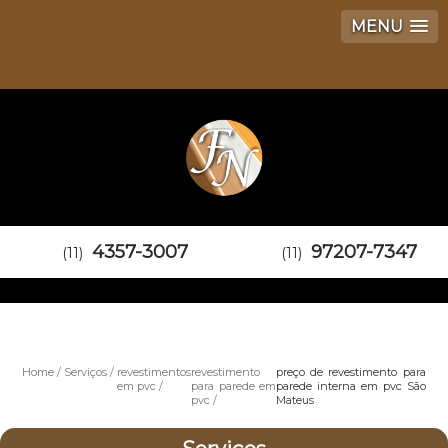
MENU
4357-3007
97207-7347
(11)
(11)
Home
Serviços
revestimentos
revestimento
preço de revestimento para
em pvc
para parede em
parede interna em pvc São
pvc
Mateus