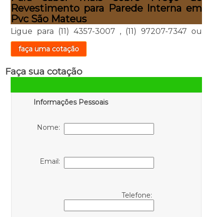
Revestimento para Parede Interna em
Pvc São Mateus
Ligue para
(11) 4357-3007
,
(11) 97207-7347
ou
faça uma cotação
Faça sua cotação
Informações Pessoais
Nome:
Email:
Telefone: