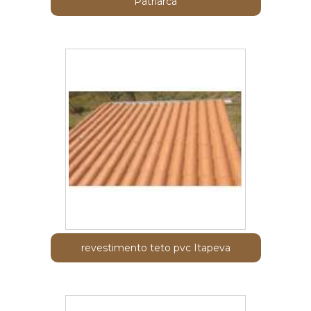
Patriarca
revestimento teto pvc Itapeva