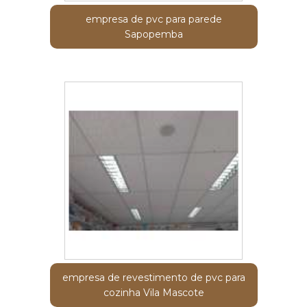
empresa de pvc para parede
Sapopemba
empresa de revestimento de pvc para
cozinha Vila Mascote