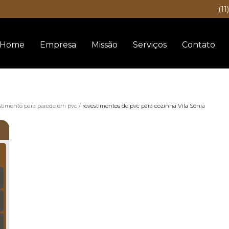
(11
Home
Empresa
Missão
Serviços
Contato
stimento para parede em pvc
revestimentos de pvc para cozinha Vila Sônia