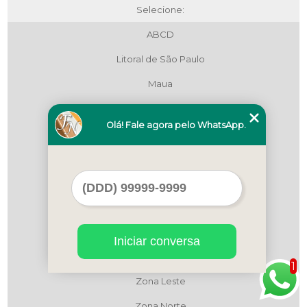
Selecione:
ABCD
Litoral de São Paulo
Maua
Região Central
Olá! Fale agora pelo WhatsApp.
Região Central
Região Central
São Bernardo do Campo
São Paulo
Zona Leste
Iniciar conversa
Zona Leste
1
Zona Leste
Zona Norte