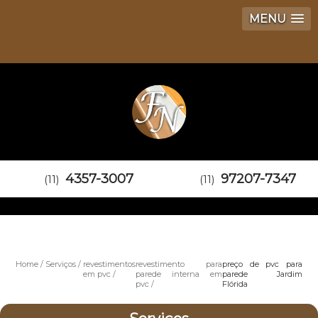
MENU
4357-3007
97207-7347
(11)
(11)
Home
Serviços
revestimentos
revestimento para
preço de pvc para
em pvc
parede interna em
parede Jardim
pvc
Flórida