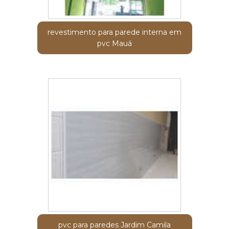
revestimento para parede interna em
pvc Mauá
pvc para paredes Jardim Camila