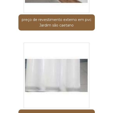
preço de revestimento externo em pvc
Jardim são caetano