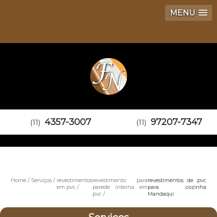
MENU
4357-3007
97207-7347
(11)
(11)
Home
Serviços
revestimentos
revestimento para
revestimentos de pvc
em pvc
parede interna em
para cozinha
pvc
Mandaqui