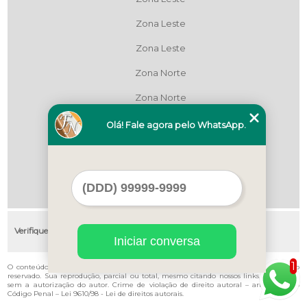
Zona Leste
Zona Leste
Zona Norte
Zona Norte
Zona Oeste
Olá! Fale agora pelo WhatsApp.
Zona Oeste
Zona Sul
Zona Sul
Verifique as regiões que atendemos
Iniciar conversa
1
O conteúdo do texto "
Revestimentos de Pvc para Cozinha Mandaqui
" é de direito
reservado. Sua reprodução, parcial ou total, mesmo citando nossos links, é proibida
sem a autorização do autor. Crime de violação de direito autoral – artigo 184 do
Código Penal –
Lei 9610/98 - Lei de direitos autorais
.