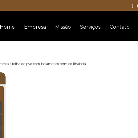
(11
Home
Empresa
Missão
Serviços
Contato
branca
telha de pvc com isolamento térmico Ilhabela