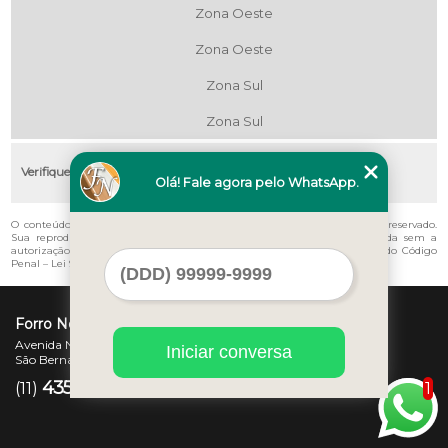
Zona Oeste
Zona Oeste
Zona Sul
Zona Sul
Verifique as regiões que atendemos
Olá! Fale agora pelo WhatsApp.
O conteúdo do texto "
Telha Pvc Transparente Vila Mariana
" é de direito reservado.
Sua reprodução, parcial ou total, mesmo citando nossos links, é proibida sem a
autorização do autor. Crime de violação de direito autoral – artigo 184 do Código
Penal –
Lei 9610/98 - Lei de direitos autorais
.
Forro Novo
Avenida Newton Monteiro de Andrade, 45 - Centro
Iniciar conversa
São Bernardo do Campo - SP - CEP: 09725-370
4357-3007
97207-7347
1
(11)
(11)