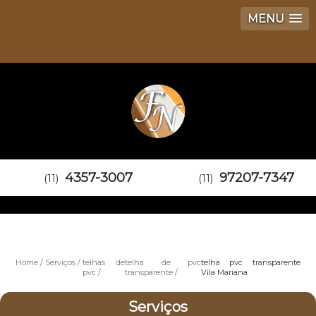
MENU
4357-3007
97207-7347
(11)
(11)
Home
Serviços
telhas de
telha de pvc
telha pvc transparente
pvc
transparente
Vila Mariana
Serviços