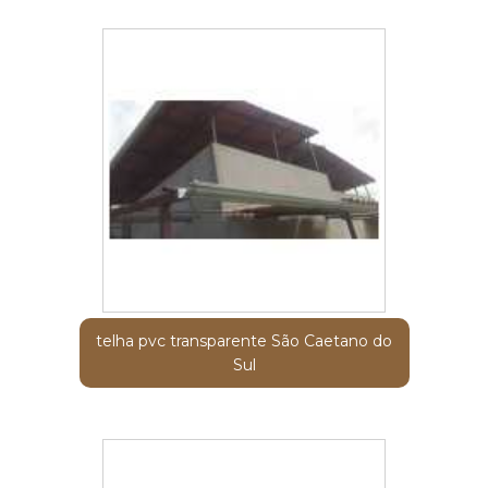
telha pvc transparente São Caetano do
Sul