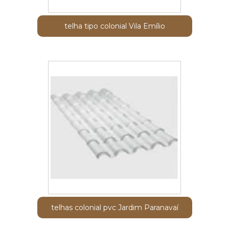
telha tipo colonial Vila Emílio
telhas colonial pvc Jardim Paranavaí