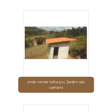
onde vende telha pvc Jardim são
caetano