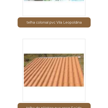
telha colonial pvc Vila Leopoldina
telha de plástico pvc orçar Saúde