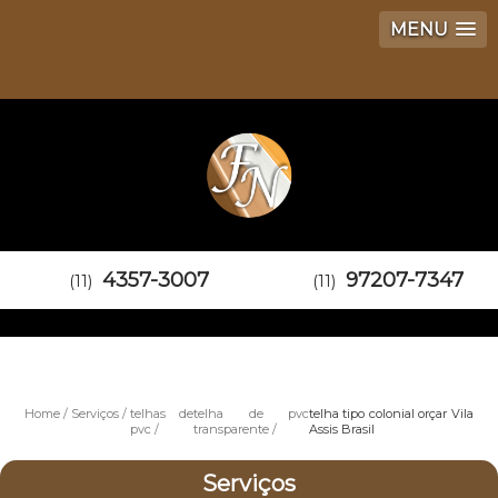
MENU
4357-3007
97207-7347
(11)
(11)
Home
Serviços
telhas de
telha de pvc
telha tipo colonial orçar Vila
pvc
transparente
Assis Brasil
Serviços