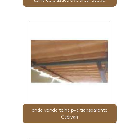
onde vende telha pvc transparente
Capivari