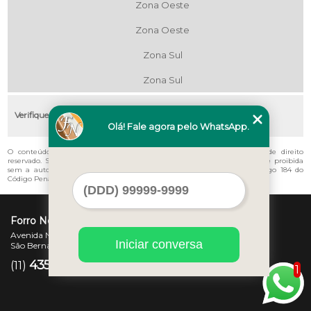
Zona Oeste
Zona Oeste
Zona Sul
Zona Sul
Verifique as regiões que atendemos
Olá! Fale agora pelo WhatsApp.
O conteúdo do texto "
Telha Tipo Colonial Orçar Vila Assis Brasil
" é de direito
reservado. Sua reprodução, parcial ou total, mesmo citando nossos links, é proibida
sem a autorização do autor. Crime de violação de direito autoral – artigo 184 do
Código Penal –
Lei 9610/98 - Lei de direitos autorais
.
Forro Novo
Avenida Newton Monteiro de Andrade, 45 - Centro
Iniciar conversa
São Bernardo do Campo - SP - CEP: 09725-370
4357-3007
97207-7347
(11)
(11)
1