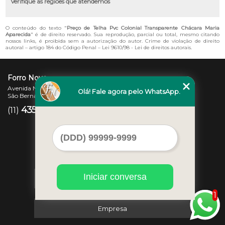
Verifique as regiões que atendemos
O conteúdo do texto "
Preço de Telha Pvc Colonial Transparente Chácara Maria
Aparecida
" é de direito reservado. Sua reprodução, parcial ou total, mesmo citando
nossos links, é proibida sem a autorização do autor. Crime de violação de direito
autoral – artigo 184 do Código Penal –
Lei 9610/98 - Lei de direitos autorais
.
Forro Novo
Avenida Newton Monteiro de Andrade, 45 - Centro
Olá! Fale agora pelo WhatsApp.
São Bernardo do Campo - SP - CEP: 09725-370
4357-3007
97207-7347
(11)
(11)
Iniciar conversa
Home
1
Empresa