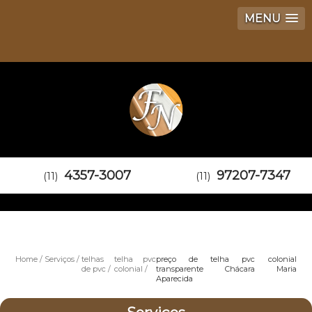
MENU
4357-3007
97207-7347
(11)
(11)
Home
Serviços
telhas
telha pvc
preço de telha pvc colonial
de pvc
colonial
transparente Chácara Maria
Aparecida