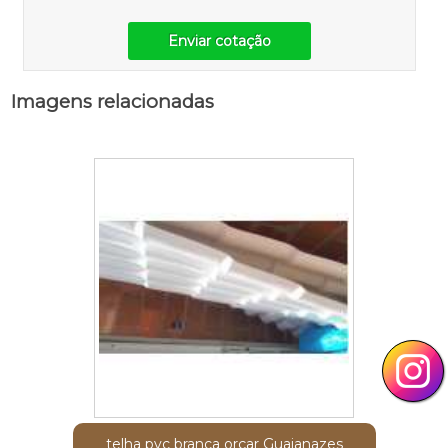
Enviar cotação
Imagens relacionadas
telha pvc branca orçar Guaianazes