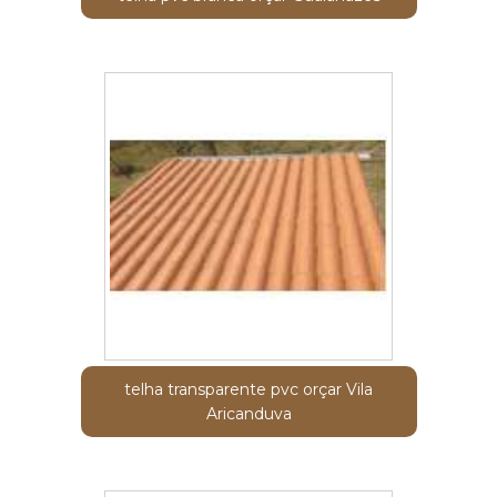
telha transparente pvc orçar Vila
Aricanduva