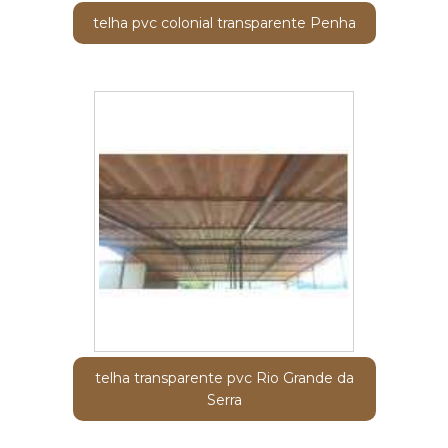
telha pvc colonial transparente Penha
telha transparente pvc Rio Grande da
Serra