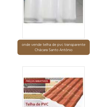
onde vende telha de pvc transparente
Chácara Santo Antônio