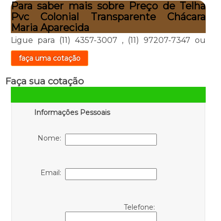
Para saber mais sobre Preço de Telha
Pvc Colonial Transparente Chácara
Maria Aparecida
Ligue para
(11) 4357-3007
,
(11) 97207-7347
ou
faça uma cotação
Faça sua cotação
Informações Pessoais
Nome:
Email:
Telefone: