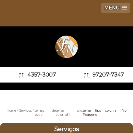
MENU
4357-3007
97207-7347
(11)
(11)
Home
Serviços
telhas de
telha pvc
telha tipo colonial Rio
pvc
colonial
Pequeno
Serviços