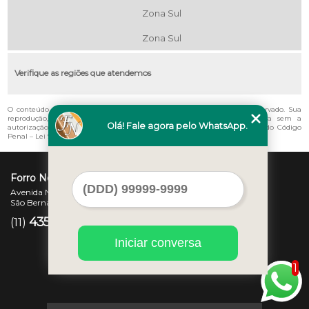
Zona Sul
Zona Sul
Verifique as regiões que atendemos
O conteúdo do texto "
Telha Tipo Colonial Rio Pequeno
" é de direito reservado. Sua
reprodução, parcial ou total, mesmo citando nossos links, é proibida sem a
Olá! Fale agora pelo WhatsApp.
autorização do autor. Crime de violação de direito autoral – artigo 184 do Código
Penal –
Lei 9610/98 - Lei de direitos autorais
.
Forro Novo
Avenida Newton Monteiro de Andrade, 45 - Centro
São Bernardo do Campo - SP - CEP: 09725-370
4357-3007
97207-7347
(11)
(11)
Iniciar conversa
1