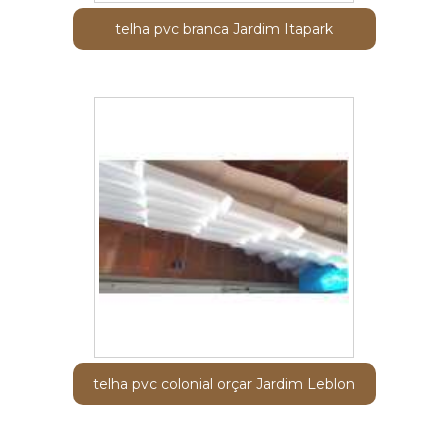
telha pvc branca Jardim Itapark
telha pvc colonial orçar Jardim Leblon