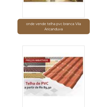
onde vende telha pvc branca Vila
Aricanduva