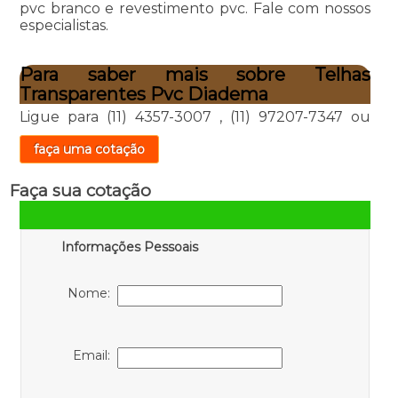
pvc branco e revestimento pvc. Fale com nossos
especialistas.
Para saber mais sobre Telhas
Transparentes Pvc Diadema
Ligue para
(11) 4357-3007
,
(11) 97207-7347
ou
faça uma cotação
Faça sua cotação
Informações Pessoais
Nome:
Email: