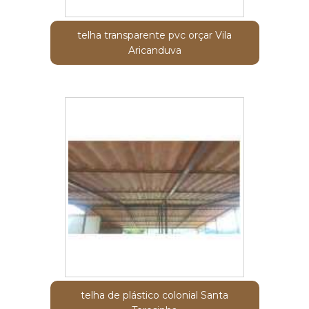
telha transparente pvc orçar Vila
Aricanduva
telha de plástico colonial Santa