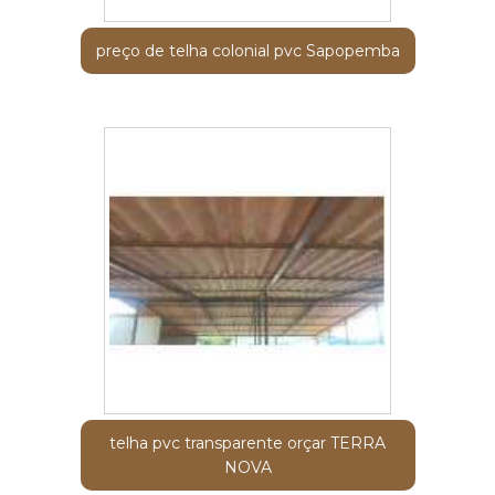
preço de telha colonial pvc Sapopemba
telha pvc transparente orçar TERRA
NOVA