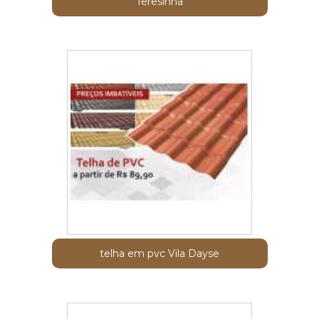
Teresinha
telha em pvc Vila Dayse