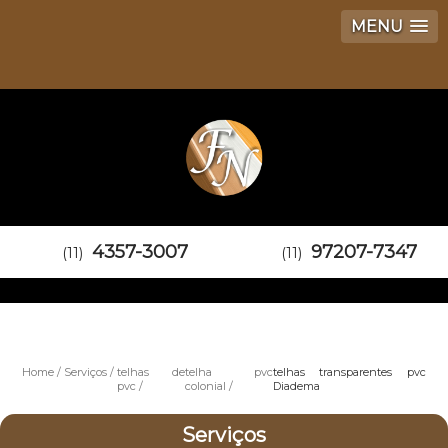
MENU
4357-3007
97207-7347
(11)
(11)
Home
Serviços
telhas de
telha pvc
telhas transparentes pvc
pvc
colonial
Diadema
Serviços