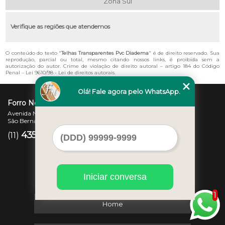
Zona Sul
Verifique as regiões que atendemos
O conteúdo do texto "
Telhas Transparentes Pvc Diadema
" é de direito reservado. Sua
reprodução, parcial ou total, mesmo citando nossos links, é proibida sem a
autorização do autor. Crime de violação de direito autoral – artigo 184 do Código
Penal –
Lei 9610/98 - Lei de direitos autorais
.
Olá! Fale agora pelo WhatsApp.
Forro Novo
Avenida Newton Monteiro de Andrade, 45 - Centro
São Bernardo do Campo - SP - CEP: 09725-370
4357-3007
97207-7347
(11)
(11)
Iniciar conversa
1
Home