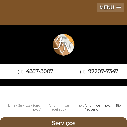
MENU
4357-3007
97207-7347
(11)
(11)
Home
Serviços
forro
forro de pvc
forro de pvc Rio
pvc
madeirado
Pequeno
Serviços