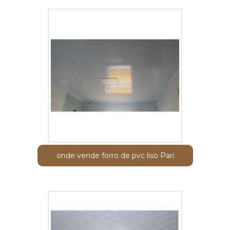
onde vende forro de pvc liso Pari