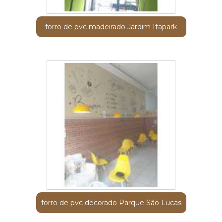
forro de pvc madeirado Jardim Itapark
forro de pvc decorado Parque São Lucas