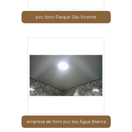
pvc forro Parque São Vicente
empresa de forro pvc liso Água Branca