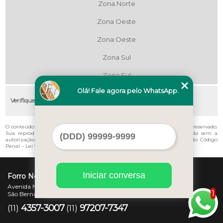
Zona Norte
Zona Oeste
Zona Oeste
Zona Sul
Zona Sul
Olá! Fale agora pelo WhatsApp.
Verifique as regiões que atendemos
O conteúdo do texto "
Onde Vende Forro Pvc Liso Higienópolis
" é de direito reservado.
Sua reprodução, parcial ou total, mesmo citando nossos links, é proibida sem a
autorização do autor. Crime de violação de direito autoral – artigo 184 do Código
Penal –
Lei 9610/98 - Lei de direitos autorais
.
Iniciar conversa
Forro Novo
Avenida Newton Monteiro de Andrade, 45 - Centro
1
São Bernardo do Campo - SP - CEP: 09725-370
4357-3007
97207-7347
(11)
(11)