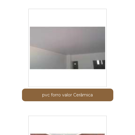
pvc forro valor Cerâmica