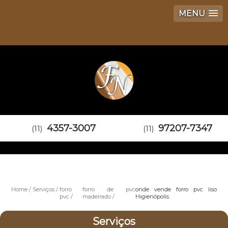
MENU
4357-3007
97207-7347
(11)
(11)
Home
Serviços
forro
forro de pvc
onde vende forro pvc liso
pvc
madeirado
Higienópolis
Serviços