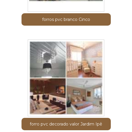
forros pvc branco Cinco
forro pvc decorado valor Jardim Ipê