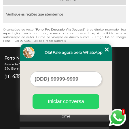
Verifique as regiões que atendemos
O conteúdo do texto "
Forro Pvc Decorado Vila Jaguará
" é de direito reservado. Sua
reprodução, parcial ou total, mesmo citando nossos links, é proibida sem a
autorização do autor. Crime de violação de direito autoral – artigo 184 do Código
Penal –
Lei 9610/98 - Lei de direitos autorais
.
Olá! Fale agora pelo WhatsApp.
Forro Novo
Avenida Newton Monteiro de Andrade, 45 - Centro
São Bernardo do Campo - SP - CEP: 09725-370
4357-3007
97207-7347
(11)
(11)
Iniciar conversa
1
Home