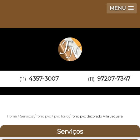
MENU
4357-3007
97207-7347
(11)
(11)
Home
Serviços
forro pvc
pvc forro
forro pvc decorado Vila Jaguará
Serviços