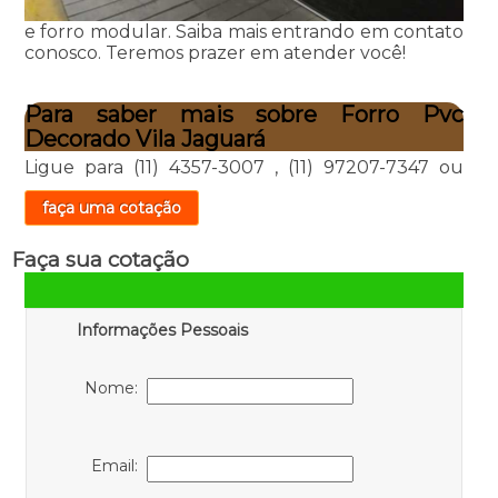
e forro modular. Saiba mais entrando em contato
conosco. Teremos prazer em atender você!
Para saber mais sobre Forro Pvc
Decorado Vila Jaguará
Ligue para
(11) 4357-3007
,
(11) 97207-7347
ou
faça uma cotação
Faça sua cotação
Informações Pessoais
Nome:
Email: