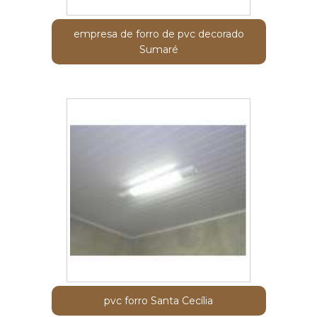
empresa de forro de pvc decorado
Sumaré
pvc forro Santa Cecília