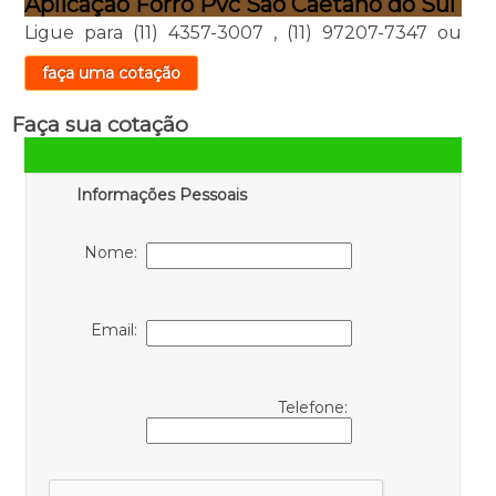
Aplicação Forro Pvc São Caetano do Sul
Ligue para
(11) 4357-3007
,
(11) 97207-7347
ou
faça uma cotação
Faça sua cotação
Informações Pessoais
Nome:
Email:
Telefone: