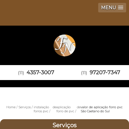
MENU
4357-3007
97207-7347
(11)
(11)
Home
Serviços
instalação de
aplicação de
valor de aplicação forro pvc
forros pvc
forro de pvc
São Caetano do Sul
Serviços