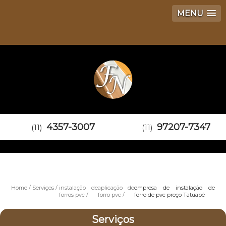
MENU
4357-3007
97207-7347
(11)
(11)
Home
Serviços
instalação de
aplicação de
empresa de instalação de
forros pvc
forro pvc
forro de pvc preço Tatuapé
Serviços