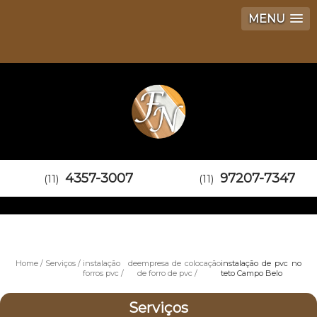
MENU
4357-3007
97207-7347
(11)
(11)
Home
Serviços
instalação de
empresa de colocação
instalação de pvc no
forros pvc
de forro de pvc
teto Campo Belo
Serviços