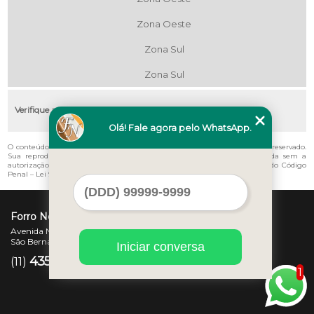
Zona Oeste
Zona Sul
Zona Sul
Verifique as regiões que atendemos
Olá! Fale agora pelo WhatsApp.
O conteúdo do texto "
Instalação de Pvc no Teto Campo Belo
" é de direito reservado.
Sua reprodução, parcial ou total, mesmo citando nossos links, é proibida sem a
autorização do autor. Crime de violação de direito autoral – artigo 184 do Código
Penal –
Lei 9610/98 - Lei de direitos autorais
.
Forro Novo
Avenida Newton Monteiro de Andrade, 45 - Centro
São Bernardo do Campo - SP - CEP: 09725-370
Iniciar conversa
4357-3007
97207-7347
(11)
(11)
1