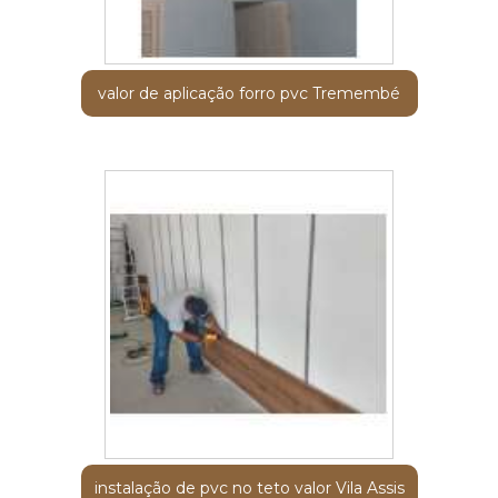
valor de aplicação forro pvc Tremembé
instalação de pvc no teto valor Vila Assis