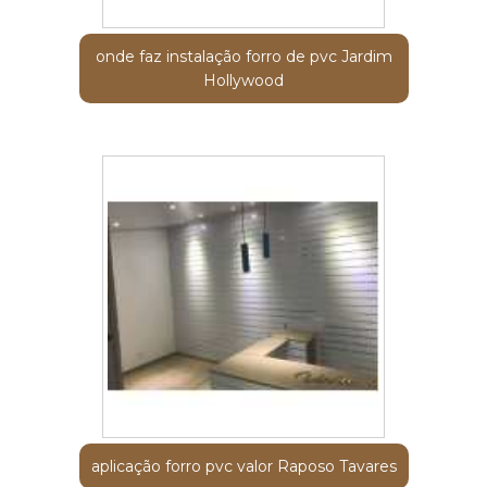
onde faz instalação forro de pvc Jardim
Hollywood
aplicação forro pvc valor Raposo Tavares