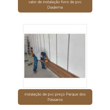
valor de instalação forro de pvc
Diadema
instalação de pvc preço Parque dos
Pássaros