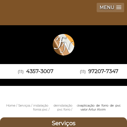
MENU
4357-3007
97207-7347
(11)
(11)
Home
Serviços
instalação de
instalação de
aplicação de forro de pvc
forros pvc
pvc forro
valor Artur Alvim
Serviços