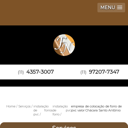
MENU
4357-3007
97207-7347
(11)
(11)
Home
Serviços
instalação
instalação
empresa de colocação de forro de
de forros
de pvc
pvc valor Chácara Santo Antônio
pvc
forro