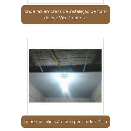
onde faz empresa de instalação de forro
de pvc Vila Prudente
onde faz aplicação forro pvc Jardim Zaira