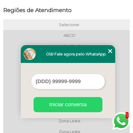
Regiões de Atendimento
Selecione:
ABCD
Litoral de São Paulo
Olá! Fale agora pelo WhatsApp.
Maua
Região Central
Região Central
Região Central
São Bernardo do Campo
Iniciar conversa
São Paulo
1
Zona Leste
Zona Leste