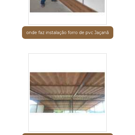
onde faz instalação forro de pvc Jaçanã