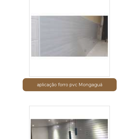
aplicação forro pvc Mongaguá