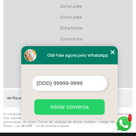
Zona Leste
Zona Leste
Zona Norte
Zona Norte
Zona Oeste
Olá! Fale agora pelo WhatsApp.
Zona Oeste
Zona Sul
Zona Sul
Verifique as regiões que atendemos
Iniciar conversa
O conteúdo do texto "
Instalação de Pvc Preço Vila Noêmia
" é de direito reservado.
1
Sua reprodução, parcial ou total, mesmo citando nossos links, é proibida sem a
autorização do autor. Crime de violação de direito autoral – artigo 184 do Código
Penal –
Lei 9610/98 - Lei de direitos autorais
.