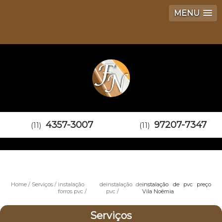
MENU
4357-3007
97207-7347
(11)
(11)
Home
Serviços
instalação de
instalação de
instalação de pvc preço
forros pvc
pvc
Vila Noêmia
Serviços