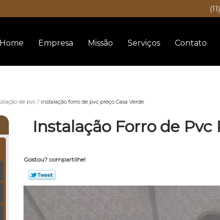
(11
Home
Empresa
Missão
Serviços
Contato
talação de pvc
instalação forro de pvc preço Casa Verde
Instalação Forro de Pvc
Gostou? compartilhe!