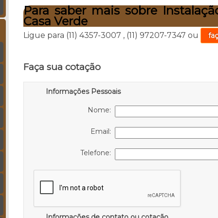
Para saber mais sobre Instalaçã
Casa Verde
Ligue para
(11) 4357-3007
,
(11) 97207-7347
ou
fa
Faça sua cotação
Informações Pessoais
Nome:
Email:
Telefone:
Informações de contato ou cotação