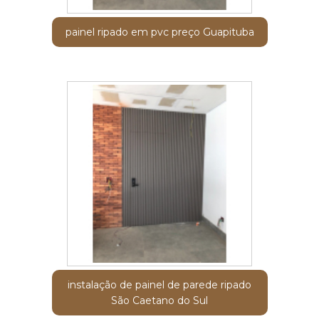
painel ripado em pvc preço Guapituba
instalação de painel de parede ripado
São Caetano do Sul