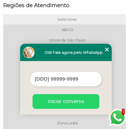
Regiões de Atendimento
Selecione:
ABCD
Litoral de São Paulo
Maua
Olá! Fale agora pelo WhatsApp.
Região Central
Região Central
Região Central
São Bernardo do Campo
Iniciar conversa
São Paulo
1
Zona Leste
Zona Leste