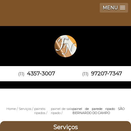
MENU
4357-3007
97207-7347
(11)
(11)
Home
Serviços
painéis
painel de sala
painel de parede ripado SÃO
ripados
ripado
BERNARDO DO CAMPO
Serviços