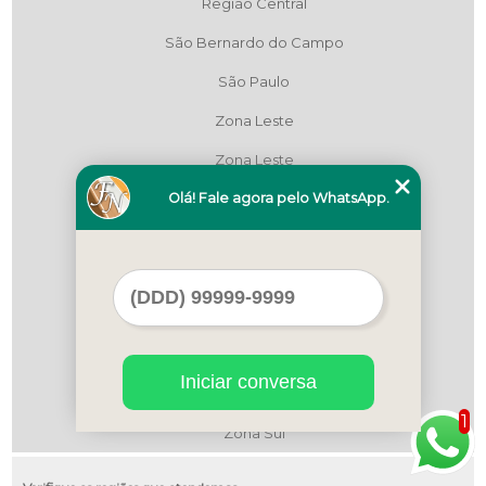
Região Central
São Bernardo do Campo
São Paulo
Zona Leste
Zona Leste
Olá! Fale agora pelo WhatsApp.
Zona Leste
Zona Norte
Zona Norte
Zona Oeste
Zona Oeste
Iniciar conversa
Zona Sul
1
Zona Sul