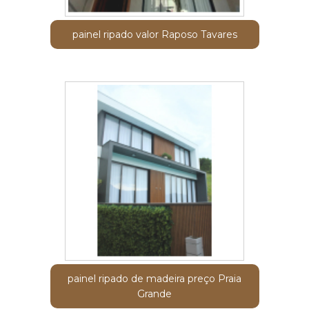
painel ripado valor Raposo Tavares
painel ripado de madeira preço Praia
Grande