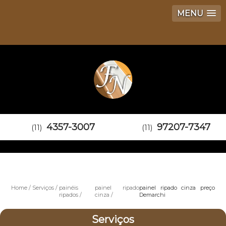
MENU
4357-3007
97207-7347
(11)
(11)
Home
Serviços
painéis
painel ripado
painel ripado cinza preço
ripados
cinza
Demarchi
Serviços