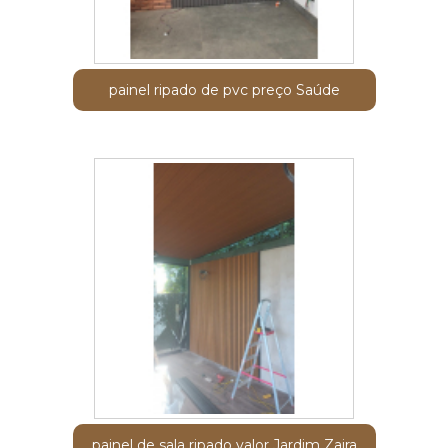
painel ripado de pvc preço Saúde
painel de sala ripado valor Jardim Zaira