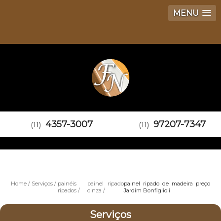
MENU
4357-3007
97207-7347
(11)
(11)
Home
Serviços
painéis
painel ripado
painel ripado de madeira preço
ripados
cinza
Jardim Bonfiglioli
Serviços