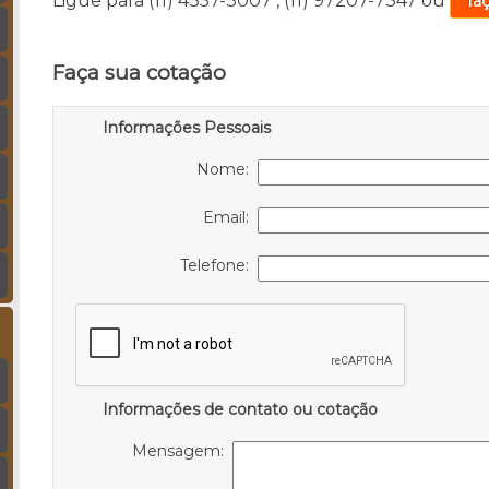
Ligue para
(11) 4357-3007
,
(11) 97207-7347
ou
fa
Faça sua cotação
Informações Pessoais
Nome:
Email:
Telefone:
Informações de contato ou cotação
Mensagem: