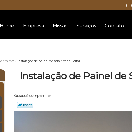
(11
Home
Empresa
Missão
Serviços
Contato
do em pvc
instalação de painel de sala ripado Feital
Instalação de Painel de 
Gostou? compartilhe!