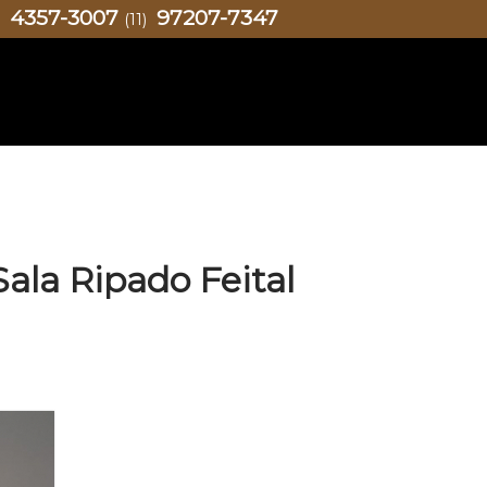
4357-3007
97207-7347
)
(11)
Sala Ripado Feital