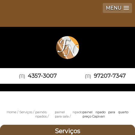
MENU
4357-3007
97207-7347
(11)
(11)
Home
Serviços
painéis
painel ripado
painel ripado para quarto
ripados
para sala
preço Capivari
Serviços