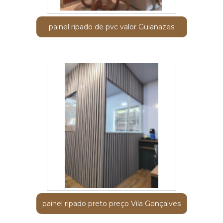
painel ripado de pvc valor Guianazes
painel ripado preto preço Vila Gonçalves