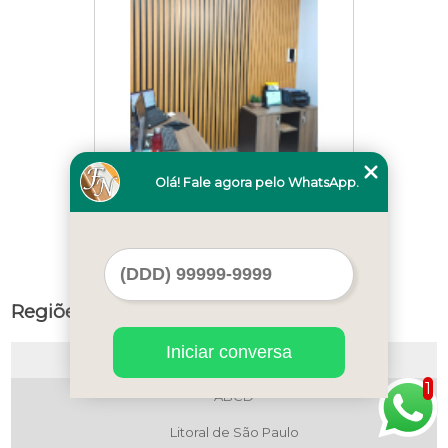
Olá! Fale agora pelo WhatsApp.
onde comprar painel ripado para sala
Oswaldo cruz
Regiões de Atendimento
Iniciar conversa
Selecione:
1
ABCD
Litoral de São Paulo