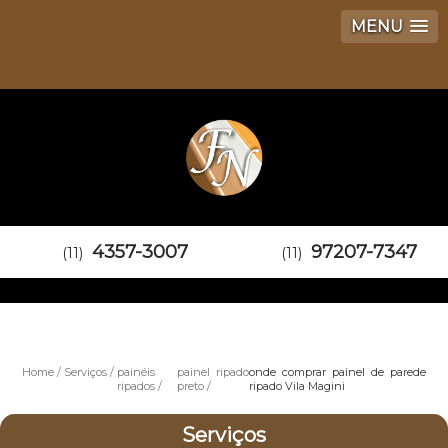
MENU
4357-3007
97207-7347
(11)
(11)
Home
Serviços
painéis
painel ripado
onde comprar painel de parede
ripados
preto
ripado Vila Magini
Serviços