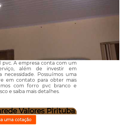
 3d pvc. A empresa conta com um
serviço, além de investir em
a necessidade. Possuímos uma
tre em contato para obter mais
lhamos com forro pvc branco e
co e saiba mais detalhes.
rede Valores Pirituba
ça uma cotação