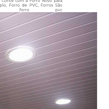
? Conte com a Forro Novo para
mplo, Forro de PVC, Forros São
, forro pvc