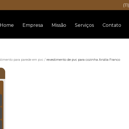
(11
Home
Empresa
Missão
Serviços
Contato
stimento para parede em pvc
revestimento de pvc para cozinha Anália Franco