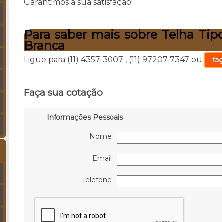
Garantimos a sua satisfação!
Para saber mais sobre Telha Tip
Branca
Ligue para
(11) 4357-3007
,
(11) 97207-7347
ou
fa
Faça sua cotação
Informações Pessoais
Nome:
Email:
Telefone: