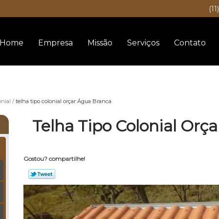
(11
Home
Empresa
Missão
Serviços
Contato
onial
telha tipo colonial orçar Água Branca
Telha Tipo Colonial Orç
Gostou? compartilhe!