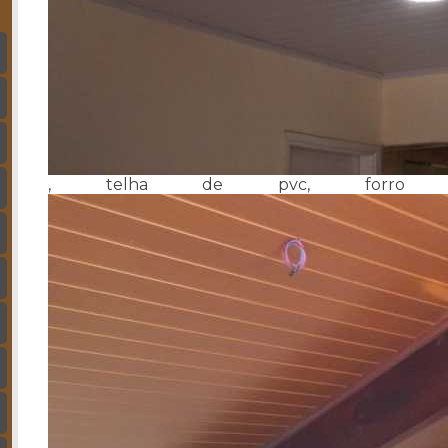
, telha de pvc, forro d