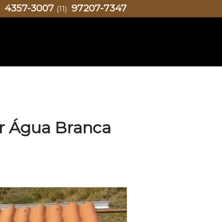
4357-3007
97207-7347
)
(11)
ar Água Branca