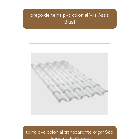
preço de telha pvc colonial Vila Assis
Brasil
telha pvc colonial transparente orçar São