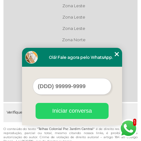
Zona Leste
Zona Leste
Zona Leste
Zona Norte
Zona Norte
Olá! Fale agora pelo WhatsApp.
Zona Oeste
Zona Oeste
Zona Sul
Zona Sul
Iniciar conversa
Verifique as regiões que atendemos
1
O conteúdo do texto "
Telhas Colonial Pvc Jardim Central
" é de direito reservado. Sua
reprodução, parcial ou total, mesmo citando nossos links, é proibida sem a
autorização do autor. Crime de violação de direito autoral – artigo 184 do Código