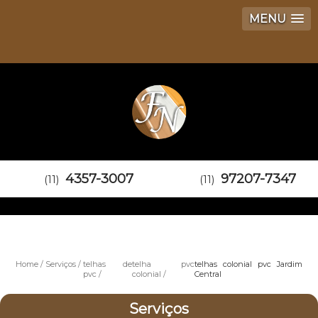
MENU
4357-3007
97207-7347
(11)
(11)
Home
Serviços
telhas de
telha pvc
telhas colonial pvc Jardim
pvc
colonial
Central
Serviços