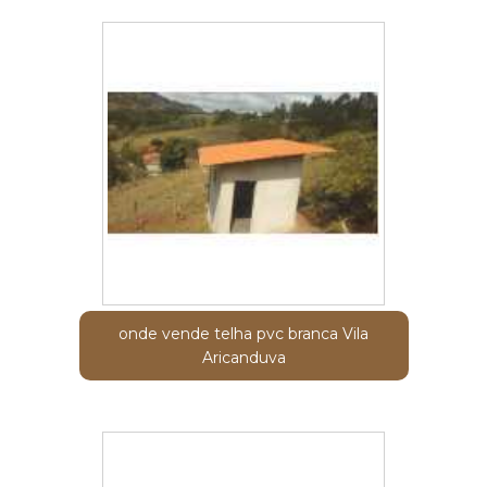
onde vende telha pvc branca Vila
Aricanduva