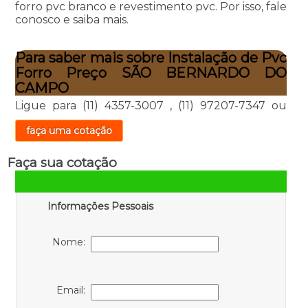
forro pvc branco e revestimento pvc. Por isso, fale
conosco e saiba mais.
Para saber mais sobre Instalação de Pvc
Forro Preço SÃO BERNARDO DO
CAMPO
Ligue para
(11) 4357-3007
,
(11) 97207-7347
ou
faça uma cotação
Faça sua cotação
Informações Pessoais
Nome:
Email: