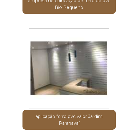
empresa de colocação de forro de pvc
Rio Pequeno
aplicação forro pvc valor Jardim
Paranavaí