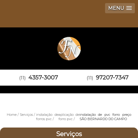
MENU
4357-3007
97207-7347
(11)
(11)
Home
Serviços
instalação de
aplicação de
instalação de pvc forro preço
forros pvc
forro pvc
SÃO BERNARDO DO CAMPO
Serviços