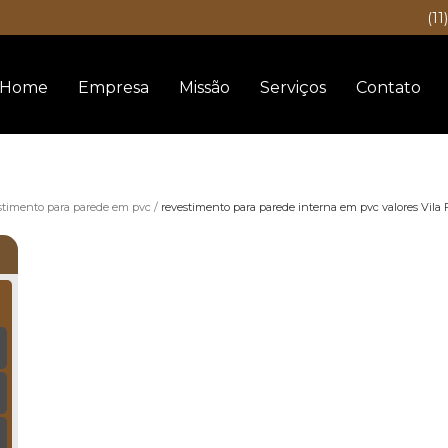
(11
Home
Empresa
Missão
Serviços
Contato
stimento para parede em pvc
revestimento para parede interna em pvc valores Vila F