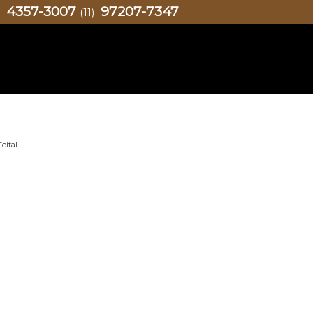
4357-3007
97207-7347
)
(11)
eital